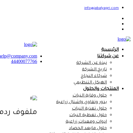
info@jabalyagri.com
الرئيسية
help@company.com
عن شركتنا
44400077766
نبذة عن الشركة
تاريخ الشركة
شركاء النجاح
الهيكل التنظيمي
المنتجات والحلول
حلول وقاية النبات
بذور وتقاوي واشتال زراعية
حلول تغذية النبات
ملفوف ردما 
حلول تغطية النبات
ادوات ومعدات زراعية
حلول مابعد الحصاد