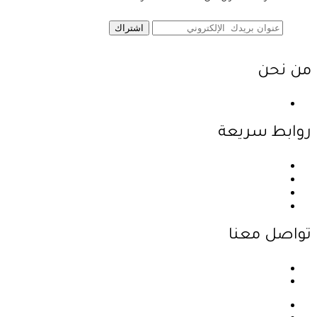
اشتراك
من نحن
نحن احدى شركات مجموعة الجبالي الزراعية الأولى والرائدة في
روابط سريعة
الرئيسية
نبذة عن الشركة
المنتجات
اتصل بنا
تواصل معنا
عمان - اليادودة - بالقرب من جسر مادبا
info@jabalyagri.com