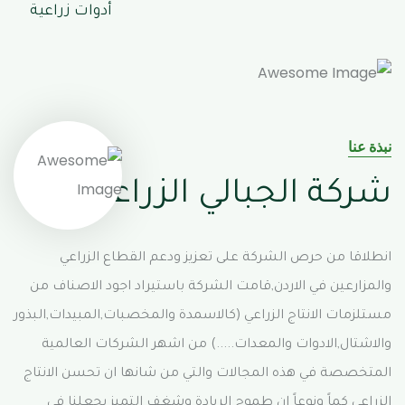
أدوات زراعية
نبذة عنا
شركة الجبالي الزراعية
انطلاقا من حرص الشركة على تعزيز ودعم القطاع الزراعي
والمزارعين في الاردن,قامت الشركة باستيراد اجود الاصناف من
مستلزمات الانتاج الزراعي (كالاسمدة والمخصبات,المبيدات,البذور
والاشتال,الادوات والمعدات.....) من اشهر الشركات العالمية
المتخصصة في هذه المجالات والتي من شانها ان تحسن الانتاج
الزراعي كماً ونوعاً ان طموح الريادة وشغف التميز يجعلنا في