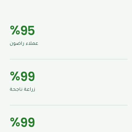
%
9
5
عملاء راضون
%
9
9
زراعة ناجحة
%
9
9