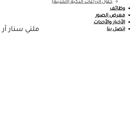
حلول الزراعات الذكية (الحديثة)
وظائف
معرض الصور
الأخبار والأحداث
ملتي ستار آر زد istar RZ
اتصل بنا