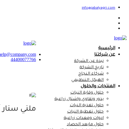
info@jabalyagri.com
الرئيسية
help@company.com
عن شركتنا
44400077766
نبذة عن الشركة
تاريخ الشركة
شركاء النجاح
الهيكل التنظيمي
المنتجات والحلول
حلول وقاية النبات
بذور وتقاوي واشتال زراعية
حلول تغذية النبات
ملتي ستار آر زد r RZ
حلول تغطية النبات
ادوات ومعدات زراعية
حلول مابعد الحصاد