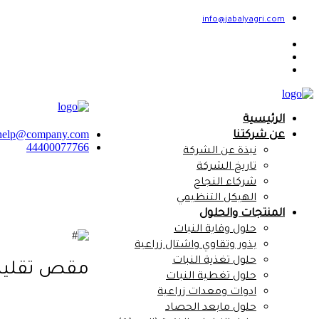
info@jabalyagri.com
الرئيسية
help@company.com
عن شركتنا
44400077766
نبذة عن الشركة
تاريخ الشركة
شركاء النجاح
الهيكل التنظيمي
المنتجات والحلول
حلول وقاية النبات
بذور وتقاوي واشتال زراعية
حلول تغذية النبات
مقص تقليم I 10.107
حلول تغطية النبات
ادوات ومعدات زراعية
حلول مابعد الحصاد