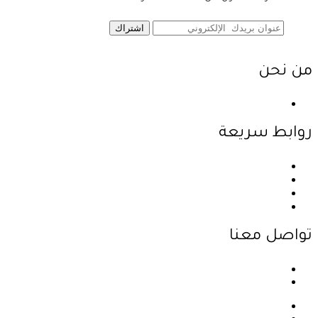
اشتراك
من نحن
نحن احدى شركات مجموعة الجبالي الزراعية الأولى والرائدة في
روابط سريعة
الرئيسية
نبذة عن الشركة
المنتجات
اتصل بنا
تواصل معنا
عمان - اليادودة - بالقرب من جسر مادبا
info@jabalyagri.com