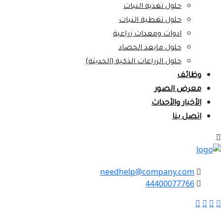
حلول تغذية النبات
حلول تغطية النبات
ادوات ومعدات زراعية
حلول مابعد الحصاد
حلول الزراعات الذكية (الحديثة)
وظائف
معرض الصور
الأخبار والأحداث
اتصل بنا
needhelp@company.com
44400077766