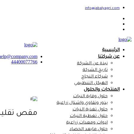
info@jabalyagri.com
الرئيسية
help@company.com
عن شركتنا
44400077766
نبذة عن الشركة
تاريخ الشركة
شركاء النجاح
الهيكل التنظيمي
المنتجات والحلول
حلول وقاية النبات
بذور وتقاوي واشتال زراعية
حلول تغذية النبات
مقص تقليم ورد 
حلول تغطية النبات
ادوات ومعدات زراعية
حلول مابعد الحصاد