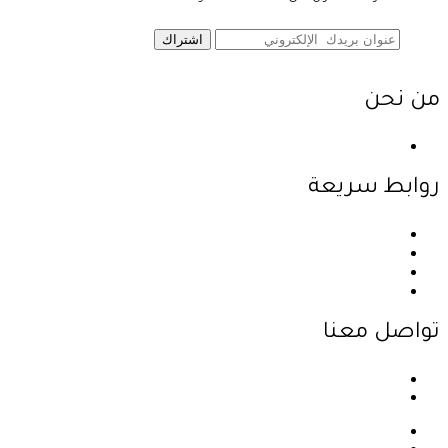
اشتراك
من نحن
نحن احدى شركات مجموعة الجبالي الزراعية الأولى والرائدة في
روابط سريعة
الرئيسية
نبذة عن الشركة
المنتجات
اتصل بنا
تواصل معنا
عمان - اليادودة - بالقرب من جسر مادبا
info@jabalyagri.com