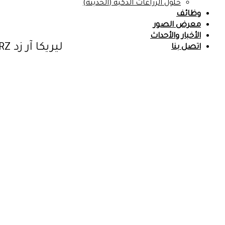
حلول الزراعات الذكية (الحديثة)
وظائف
معرض الصور
الأخبار والأحداث
ليريكا آر زد Lirica RZ
اتصل بنا