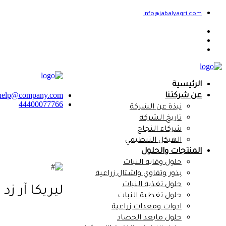
info@jabalyagri.com
الرئيسية
help@company.com
عن شركتنا
44400077766
نبذة عن الشركة
تاريخ الشركة
شركاء النجاح
الهيكل التنظيمي
المنتجات والحلول
حلول وقاية النبات
بذور وتقاوي واشتال زراعية
حلول تغذية النبات
ليريكا آر زد Lirica RZ
حلول تغطية النبات
ادوات ومعدات زراعية
حلول مابعد الحصاد