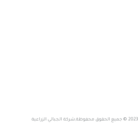
روابط سريعة
الرئيسية
نبذة عن الشركة
المنتجات
اتصل بنا
تواصل معنا
عمان - اليادودة - بالقرب من جسر مادبا
Info@jabalyagri.com
اتصل على
+92 ( 8800 ) - 6780
2023 © جميع الحقوق محفوظة,شركة الجبالي الزراعية