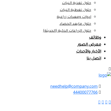
حلول تغذية النبات
حلول تغطية النبات
ادوات ومعدات زراعية
حلول مابعد الحصاد
حلول الزراعات الذكية (الحديثة)
وظائف
معرض الصور
الأخبار والأحداث
اتصل بنا
needhelp@company.com
44400077766