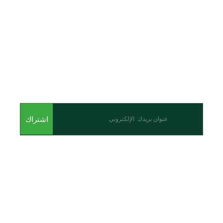
اشترك للحصول على أحدث المقالات والأحداث
اشتراك
من نحن
نحن احدى شركات مجموعة الجبالي الزراعية الأولى والرائدة في
مجال القطاع الزراعي في الأردن.
روابط سريعة
الرئيسية