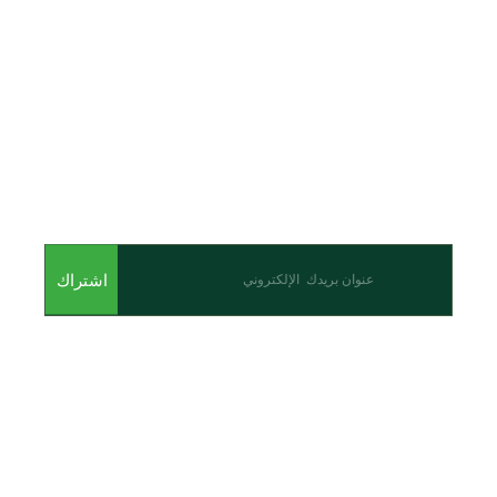
اشترك للحصول على أحدث المقالات والأحداث
اشتراك
من نحن
نحن احدى شركات مجموعة الجبالي الزراعية الأولى والرائدة في
مجال القطاع الزراعي في الأردن.