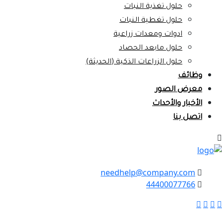
حلول تغذية النبات
حلول تغطية النبات
ادوات ومعدات زراعية
حلول مابعد الحصاد
حلول الزراعات الذكية (الحديثة)
وظائف
معرض الصور
الأخبار والأحداث
اتصل بنا
needhelp@company.com
44400077766