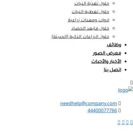
حلول تغذية النبات
حلول تغطية النبات
ادوات ومعدات زراعية
حلول مابعد الحصاد
حلول الزراعات الذكية (الحديثة)
وظائف
معرض الصور
الأخبار والأحداث
اتصل بنا
needhelp@company.com
44400077766