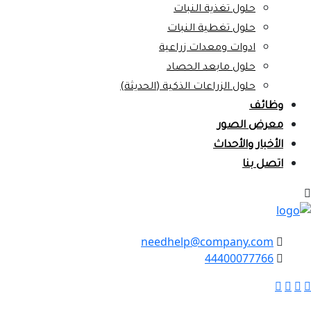
حلول تغذية النبات
حلول تغطية النبات
ادوات ومعدات زراعية
حلول مابعد الحصاد
حلول الزراعات الذكية (الحديثة)
وظائف
معرض الصور
الأخبار والأحداث
اتصل بنا
needhelp@company.com
44400077766