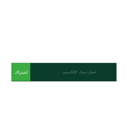
اشترك للحصول على أحدث المقالات والأحداث
اشتراك
من نحن
نحن احدى شركات مجموعة الجبالي الزراعية الأولى والرائدة في
مجال القطاع الزراعي في الأردن.