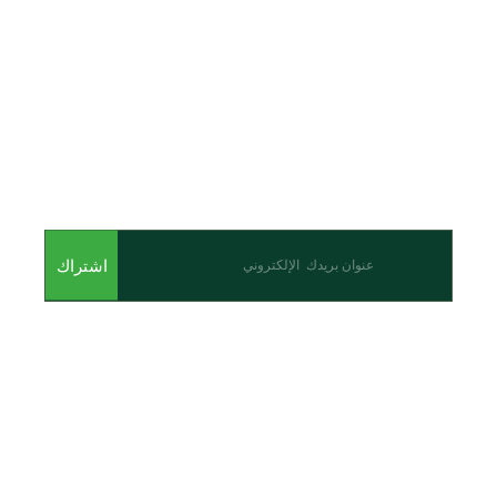
اشترك للحصول على أحدث المقالات والأحداث
اشتراك
من نحن
نحن احدى شركات مجموعة الجبالي الزراعية الأولى والرائدة في
مجال القطاع الزراعي في الأردن.
روابط سريعة
الرئيسية