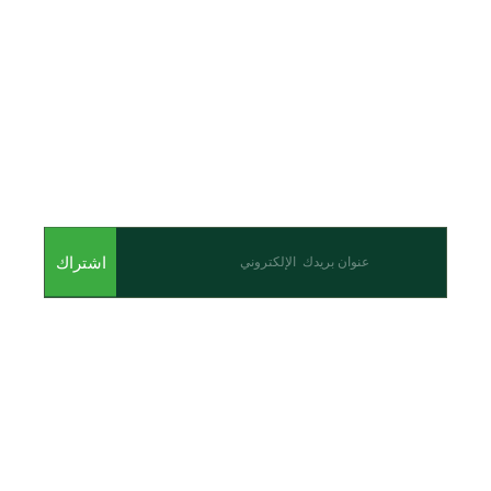
اشترك للحصول على أحدث المقالات والأحداث
اشتراك
من نحن
نحن احدى شركات مجموعة الجبالي الزراعية الأولى والرائدة في
مجال القطاع الزراعي في الأردن.
روابط سريعة
الرئيسية