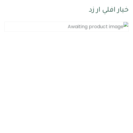
خيار افلي ار زد