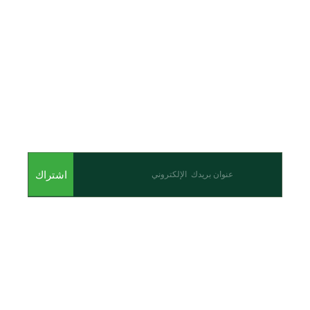
اشترك للحصول على أحدث المقالات والأحداث
اشتراك
من نحن
نحن احدى شركات مجموعة الجبالي الزراعية الأولى والرائدة في
مجال القطاع الزراعي في الأردن.