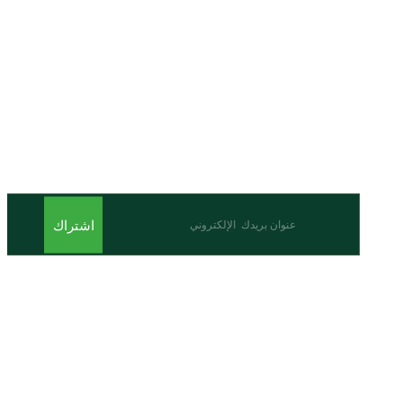
اشترك للحصول على أحدث المقالات والأحداث
اشتراك
من نحن
نحن احدى شركات مجموعة الجبالي الزراعية الأولى والرائدة في
مجال القطاع الزراعي في الأردن.
روابط سريعة