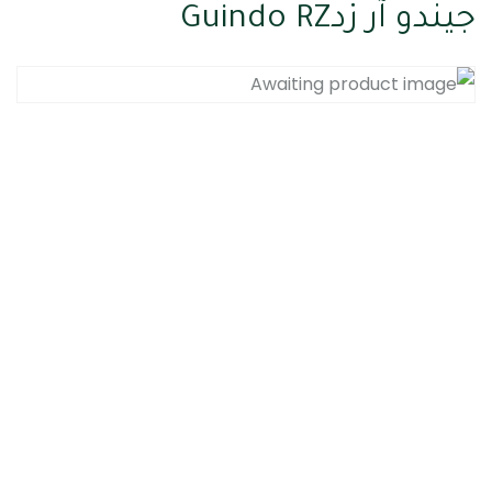
جيندو آر زدGuindo RZ