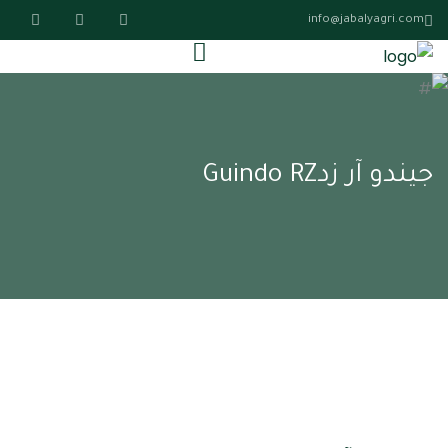
info@jabalyagri.com
جيندو آر زدGuindo RZ