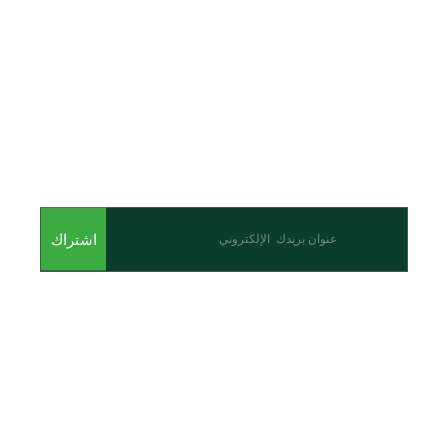
اشترك للحصول على أحدث المقالات والأحداث
اشتراك
من نحن
نحن احدى شركات مجموعة الجبالي الزراعية الأولى والرائدة في
مجال القطاع الزراعي في الأردن.
روابط سريعة
الرئيسية