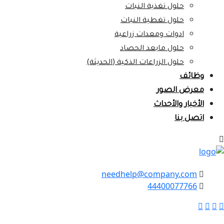
حلول تغذية النبات
حلول تغطية النبات
ادوات ومعدات زراعية
حلول مابعد الحصاد
حلول الزراعات الذكية (الحديثة)
وظائف
معرض الصور
الأخبار والأحداث
اتصل بنا
needhelp@company.com
44400077766