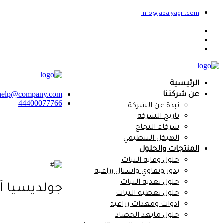
info@jabalyagri.com
الرئيسية
help@company.com
عن شركتنا
44400077766
نبذة عن الشركة
تاريخ الشركة
شركاء النجاح
الهيكل التنظيمي
المنتجات والحلول
حلول وقاية النبات
بذور وتقاوي واشتال زراعية
حلول تغذية النبات
جولديسيا آر زد A RZ
حلول تغطية النبات
ادوات ومعدات زراعية
حلول مابعد الحصاد