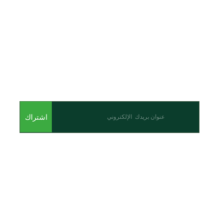
اشترك للحصول على أحدث المقالات والأحداث
اشتراك
من نحن
نحن احدى شركات مجموعة الجبالي الزراعية الأولى والرائدة في
مجال القطاع الزراعي في الأردن.
روابط سريعة
الرئيسية