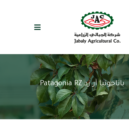
باتاجونيا آر زد Patagonia RZ