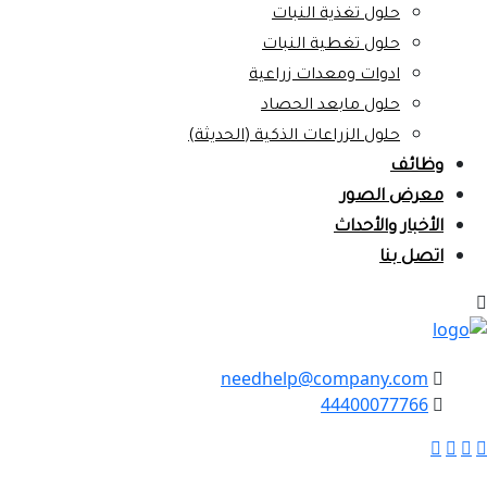
حلول تغذية النبات
حلول تغطية النبات
ادوات ومعدات زراعية
حلول مابعد الحصاد
حلول الزراعات الذكية (الحديثة)
وظائف
معرض الصور
الأخبار والأحداث
اتصل بنا
needhelp@company.com
44400077766