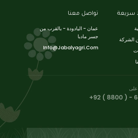
 سريعة
تواصل معنا
ة
عمان - اليادودة - بالقرب من
جسر مادبا
ن الشركة
Info@jabalyagri.com
ات
ا
على
+92 ( 8800 ) - 