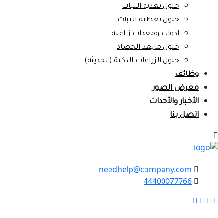
حلول تغذية النبات
حلول تغطية النبات
ادوات ومعدات زراعية
حلول مابعد الحصاد
حلول الزراعات الذكية (الحديثة)
وظائف
معرض الصور
الأخبار والأحداث
اتصل بنا
needhelp@company.com
44400077766