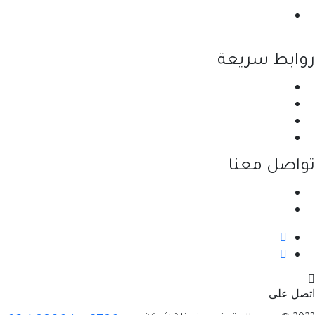
نحن احدى شركات مجموعة الجبالي الزراعية الأولى
والرائدة في مجال القطاع الزراعي في الأردن.
روابط سريعة
الرئيسية
نبذة عن الشركة
المنتجات
اتصل بنا
تواصل معنا
عمان - اليادودة - بالقرب من جسر مادبا
info@jabalyagri.com
اتصل على