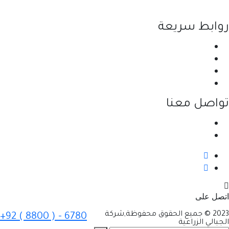
والرائدة في مجال القطاع الزراعي في الأردن.
روابط سريعة
الرئيسية
نبذة عن الشركة
المنتجات
اتصل بنا
تواصل معنا
عمان - اليادودة - بالقرب من جسر مادبا
info@jabalyagri.com
اتصل على
2023 © جميع الحقوق محفوظة,شركة
+92 ( 8800 ) - 6780
الجبالي الزراعية