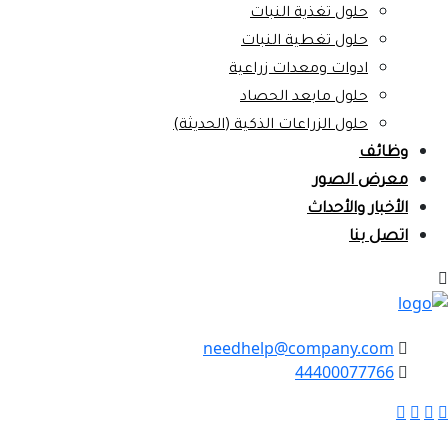
حلول تغذية النبات
حلول تغطية النبات
ادوات ومعدات زراعية
حلول مابعد الحصاد
حلول الزراعات الذكية (الحديثة)
وظائف
معرض الصور
الأخبار والأحداث
اتصل بنا
needhelp@company.com
44400077766