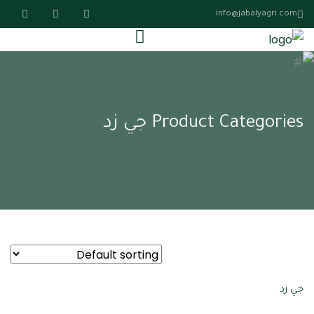
info@jabalyagri.com
Product Categories جي زد
جي زد