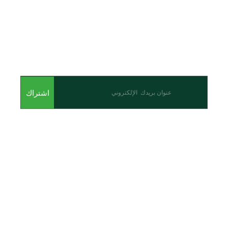
اشترك للحصول على أحدث المقالات والأحداث
اشتراك
من نحن
نحن احدى شركات مجموعة الجبالي الزراعية الأولى والرائدة في
مجال القطاع الزراعي في الأردن.
روابط سريعة
الرئيسية