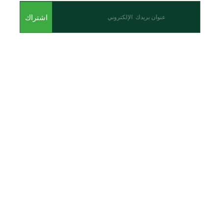
اشتراك
من نحن
نحن احدى شركات مجموعة الجبالي الزراعية الأولى والرائدة في
مجال القطاع الزراعي في الأردن.
روابط سريعة
الرئيسية
نبذة عن الشركة
المنتجات
اتصل بنا
تواصل معنا
عمان - اليادودة - بالقرب من جسر مادبا