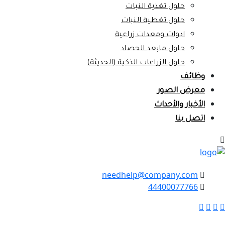
حلول تغذية النبات
حلول تغطية النبات
ادوات ومعدات زراعية
حلول مابعد الحصاد
حلول الزراعات الذكية (الحديثة)
وظائف
معرض الصور
الأخبار والأحداث
اتصل بنا
needhelp@company.com
44400077766