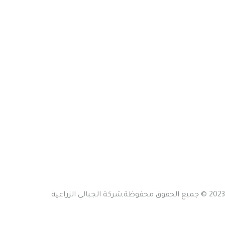
روابط سريعة
الرئيسية
نبذة عن الشركة
المنتجات
اتصل بنا
تواصل معنا
عمان - اليادودة - بالقرب من جسر مادبا
Info@jabalyagri.com
اتصل على
+92 ( 8800 ) - 6780
2023 © جميع الحقوق محفوظة,شركة الجبالي الزراعية